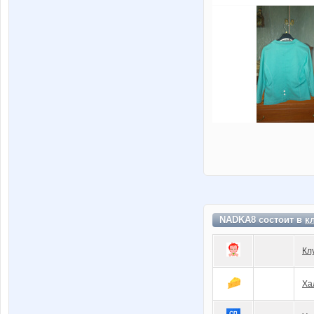
NADKA8 состоит в
к
Кл
Ха