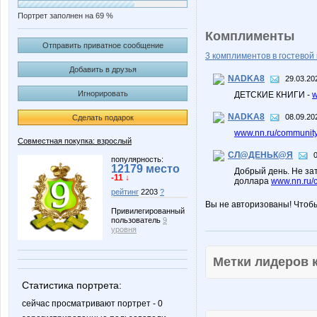
Портрет заполнен на 69 %
Комплименты
Отправить приватное сообщение
3 комплиментов в гостевой 
Добавить в друзья
NADKA8
29.03.20
Игнорировать
ДЕТСКИЕ КНИГИ -
w
NADKA8
08.09.20
Сделать подарок
www.nn.ru/community/
Совместная покупка: взрослый
СЛ@ДЕНЬК@Я
популярность:
12179 место
Добрый день. Не зат
-11 ↓
доллара
www.nn.ru/
рейтинг
2203
?
Вы не авторизованы! Чтоб
Привилегированный
пользователь
9
уровня
Метки лидеров
Статистика портрета:
сейчас просматривают портрет - 0