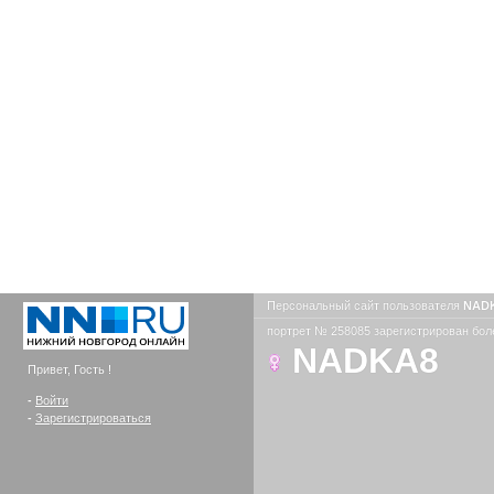
Персональный сайт пользователя
NAD
портрет № 258085 зарегистрирован боле
NADKA8
Привет, Гость !
-
Войти
-
Зарегистрироваться