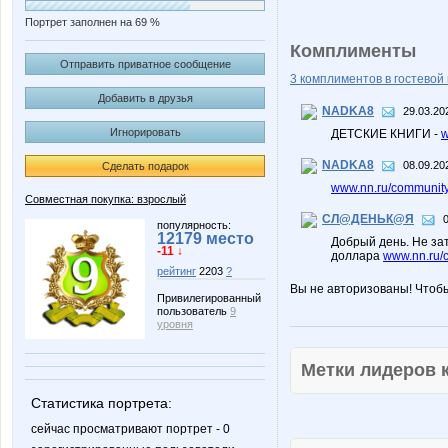
Портрет заполнен на 69 %
Комплименты
Отправить приватное сообщение
3 комплиментов в гостевой 
Добавить в друзья
NADKA8
29.03.20
Игнорировать
ДЕТСКИЕ КНИГИ -
w
NADKA8
08.09.20
Сделать подарок
www.nn.ru/community/
Совместная покупка: взрослый
СЛ@ДЕНЬК@Я
популярность:
12179 место
Добрый день. Не зат
-11 ↓
доллара
www.nn.ru/
рейтинг
2203
?
Вы не авторизованы! Чтоб
Привилегированный
пользователь
9
уровня
Метки лидеров
Статистика портрета:
сейчас просматривают портрет - 0