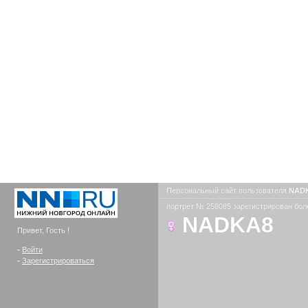
Персональный сайт пользователя
NAD
портрет № 258085 зарегистрирован боле
NADKA8
Привет, Гость !
-
Войти
-
Зарегистрироваться