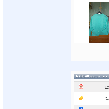
NADKA8 состоит в
к
Кл
Ха